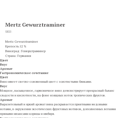
Mertz Gewurztraminer
SKU:
Mertz Gewurztraminer
Крепость:12 %
Виноград: Гевюрцтраминер
Страна: Германия
Цвет
Вкус
Аромат
Гастрономическое сочетание
Цвет
Вино имеет светло-соломенный цвет с золотистыми бликами.
Вкус
Мощное, насыщенное, гармоничное вино демонстрирует прекрасный баланс
сладости и кислотности, на фоне изящных ноток тропических фруктов.
Аромат
Выразительный и яркий аромат вина раскрывается приятными медовыми
нотами, в окружении экзотических фруктовых мотивов, дополненных легкими
пряными нюансами корицы и имбиря.