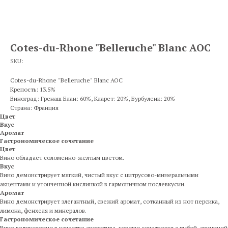
Cotes-du-Rhone "Belleruche" Blanc AOC
SKU:
Cotes-du-Rhone "Belleruche" Blanc AOC
Крепость: 13.5%
Виноград: Гренаш Блан: 60%, Кларет: 20%, Бурбуленк: 20%
Страна: Франция
Цвет
Вкус
Аромат
Гастрономическое сочетание
Цвет
Вино обладает соломенно-желтым цветом.
Вкус
Вино демонстрирует мягкий, чистый вкус с цитрусово-минеральными
акцентами и утонченной кислинкой в гармоничном послевкусии.
Аромат
Вино демонстрирует элегантный, свежий аромат, сотканный из нот персика,
лимона, фенхеля и минералов.
Гастрономическое сочетание
Вино великолепно в качестве аперитива, хорошо сочетается с рыбой, свининой