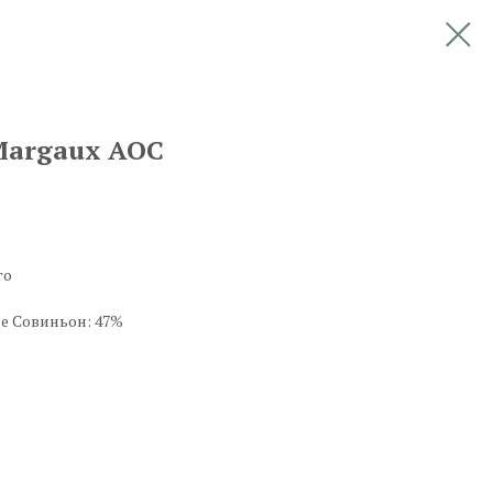
 Margaux AOC
го
е Совиньон: 47%