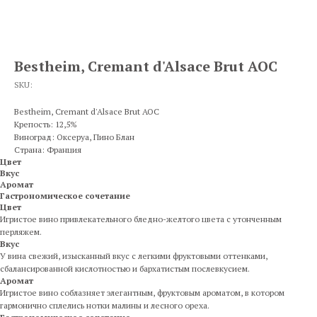
Bestheim, Cremant d'Alsace Brut AOC
SKU:
Bestheim, Cremant d'Alsace Brut AOC
Крепость: 12,5%
Виноград: Оксеруа, Пино Блан
Страна: Франция
Цвет
Вкус
Аромат
Гастрономическое сочетание
Цвет
Игристое вино привлекательного бледно-желтого цвета с утонченным
перляжем.
Вкус
У вина свежий, изысканный вкус с легкими фруктовыми оттенками,
сбалансированной кислотностью и бархатистым послевкусием.
Аромат
Игристое вино соблазняет элегантным, фруктовым ароматом, в котором
гармонично сплелись нотки малины и лесного ореха.