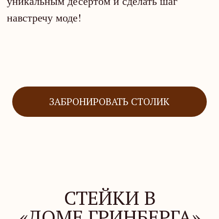
В гриль-баре «Дома Гринберга» сейчас
действует предложение на стейки,
приготовленные в испанской дровяной печи
Josper. Так, при заказе стейка рибай гости
получают стейк стриплойн бесплатно.
Для приготовления блюд используют
премиальную говядину, а средний вес
каждого стейка составляет около 300
граммов.
Предложение действует до конца майских праздников!
ЗАБРОНИРОВАТЬ СТОЛИК