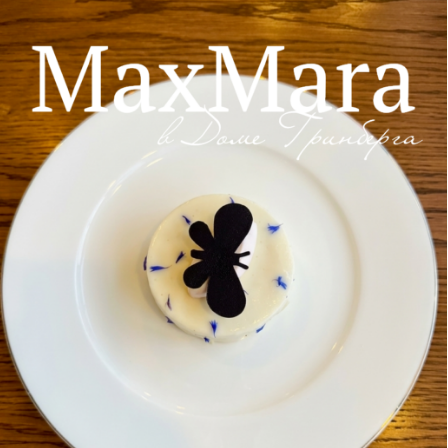
кулинарии и элегантность моды. Нежный
бисквит, пропитанный насыщенной
ежевичной начинкой, в сочетании с легким
сметанным кремом создают гармонию,
способную поразить даже самых
взыскательных гурманов.
Эта сладкая коллаборация с брендом
«Weekend MaxMara» - ваш шанс не только
насладиться великолепием вкуса, но и
получить сертификат на 5000 бонусов в
официальный бутик «Weekend MaxMara»!
Используйте свои бонусы для оплаты до
50% вашей покупки и обновите свой
гардероб стильными вещами от этого
легендарного бренда.
Не упустите возможность насладиться этим